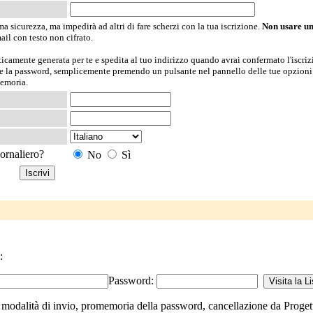
 sicurezza, ma impedirà ad altri di fare scherzi con la tua iscrizione.
Non usare u
ail con testo non cifrato.
icamente generata per te e spedita al tuo indirizzo quando avrai confermato l'iscriz
te la password, semplicemente premendo un pulsante nel pannello delle tue opzioni
memoria.
iornaliero?
No
Sì
:
Password:
modalità di invio, promemoria della password, cancellazione da Progettom