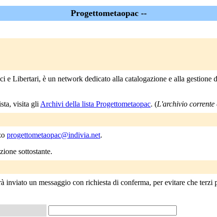
Progettometaopac --
 Libertari, è un network dedicato alla catalogazione e alla gestione dell
ta, visita gli
Archivi della lista Progettometaopac
. (
L'archivio corrente è
zzo
progettometaopac@indivia.net
.
ezione sottostante.
 inviato un messaggio con richiesta di conferma, per evitare che terzi po